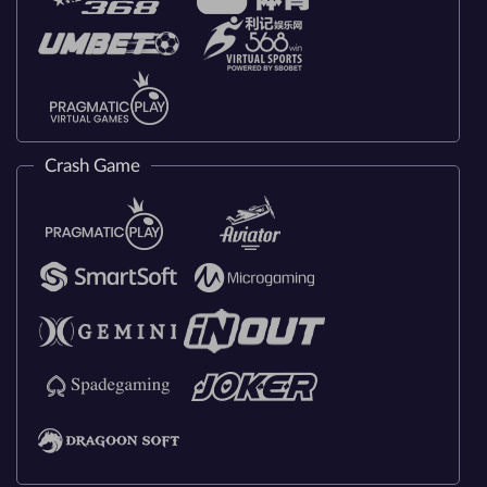
Crash Game