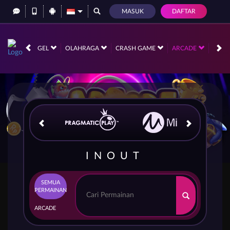
MASUK
DAFTAR
RACE
TOGEL
OLAHRAGA
CRASH GAME
ARCADE
POK
INOUT
SEMUA
PERMAINAN
ARCADE