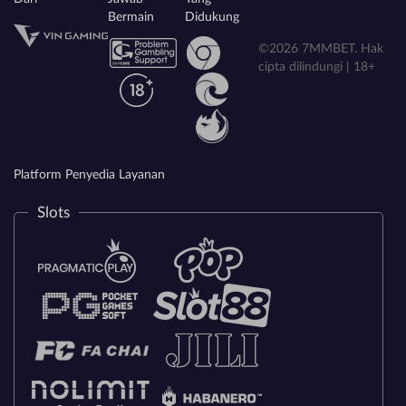
Bermain
Didukung
©2026 7MMBET. Hak
cipta dilindungi | 18+
Platform Penyedia Layanan
Slots