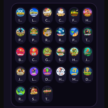
Ice Fish
Lucky Ducky
Chicken Road 2.0
Chicken Road
Forest Arrow
Hamster Run
Penalty Unlimited
Plinko Aztec
Rabbit Road
Rock Paper Scissors
Plinko 1000
Twist
Bubbles
Сoinflip
Goblin-tower
Sweet Keno
Hot-mines
Jogo Do Bicho
Joker Poker
Lucky mines
Double Online
Hilo Joker
Mines
Drop The Billionaire
Robo dice
Stairs
Triple