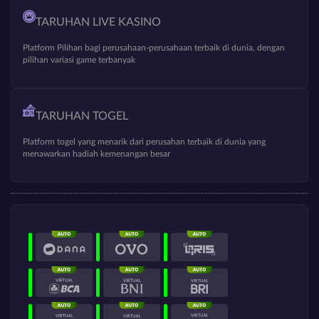
TARUHAN LIVE KASINO
Platform Pilihan bagi perusahaan-perusahaan terbaik di dunia, dengan
pilihan variasi game terbanyak
TARUHAN TOGEL
Platform togel yang menarik dari perusahan terbaik di dunia yang
menawarkan hadiah kemenangan besar