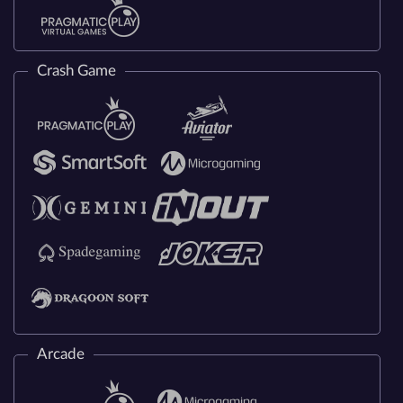
Crash Game
Arcade