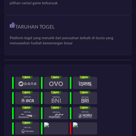
pilihan variasi game terbanyak
TARUHAN TOGEL
Platform togel yang menarik dari perusahan terbaik di dunia yang
menawarkan hadiah kemenangan besar