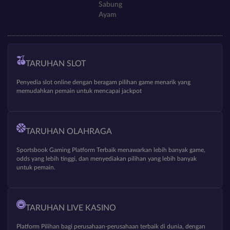
Sabung
Ayam
TARUHAN SLOT
Penyedia slot online dengan beragam pilihan game menarik yang
memudahkan pemain untuk mencapai jackpot
TARUHAN OLAHRAGA
Sportsbook Gaming Platform Terbaik menawarkan lebih banyak game,
odds yang lebih tinggi, dan menyediakan pilihan yang lebih banyak
untuk pemain.
TARUHAN LIVE KASINO
Platform Pilihan bagi perusahaan-perusahaan terbaik di dunia, dengan