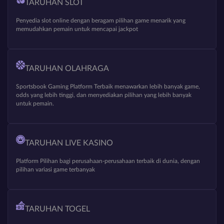
TARUHAN SLOT
Penyedia slot online dengan beragam pilihan game menarik yang
memudahkan pemain untuk mencapai jackpot
TARUHAN OLAHRAGA
Sportsbook Gaming Platform Terbaik menawarkan lebih banyak game,
odds yang lebih tinggi, dan menyediakan pilihan yang lebih banyak
untuk pemain.
TARUHAN LIVE KASINO
Platform Pilihan bagi perusahaan-perusahaan terbaik di dunia, dengan
pilihan variasi game terbanyak
TARUHAN TOGEL