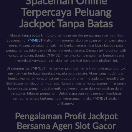
Spaceman Online
Terpercaya Peluang
Jackpot Tanpa Batas
Hiburan tanpa batas kini bisa ditemukan melalui pengalaman bermain Slot
Spaceman di
7MMBET
Platform ini menyediakan beragam pilihan permainan
menarik yang bertujuan untuk memberikan sensasi luar biasa kepada para
penggunanya, tidak peduli di mana mereka berada. Dengan teknologi canggih
yang diterapkan, Bandar 7MMBET menawarkan pengalaman bermain yang
mendekati kenyataan, semakin memperkuat daya tarik platform ini.
Di samping itu, 7MMBET menyajikan promosi menarik yang dirancang untuk
memberikan berbagai manfaat kepada para pemain. Akses yang mudah dan
tingkat keamanan yang tinggi membuat platform ini digadang menjadi Situs
Slot Spaceman Gacor di Indonesia. Tampilan design yang responsif menjamin
bahwa setiap pemain dapat menikmati kenyamanan dan kemudahan dalam
merasakan hiburan permainan. Untuk siapa pun yang mencari kombinasi
sempurna antara tantangan dan kesenangan, maka 7MMBET adalah
pilihannya.
Pengalaman Profit Jackpot
Bersama Agen Slot Gacor