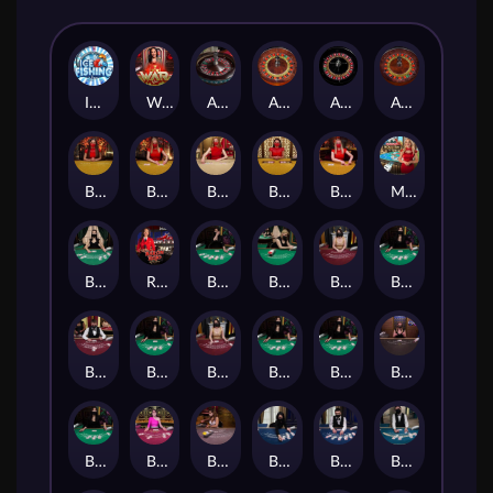
Ice Fishing
WAR
American_Roulette
Auto_Roulette
Auto_Roulette_La_Partage
Auto_Roulette_VIP
Baccarat_A
Baccarat_B
Baccarat_C
Baccarat_Control_Squeeze
Baccarat_Squeeze
MONOPOLY Roll'em
Blackjack_B
Red Baron RNG
Blackjack_C
Blackjack_D
Blackjack_Diamond_VIP
Blackjack_E
Blackjack_Fortune_VIP
Blackjack_G
Blackjack_Grand_VIP
Blackjack_H
Blackjack_I
Blackjack_Infinite
Blackjack_J
Blackjack_Party
Blackjack_Platinum_VIP
Blackjack_Silver_1
Blackjack_Silver_2
Blackjack_Silver_3