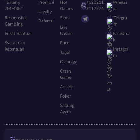
Tentang
Promosi
Hot
+628211
Whatsa
7MMBET
Games
3117376
pp
Loyalty
Responsible
Slots
Telegra
Referral
Gambling
m
Live
Pusat Bantuan
Casino
Faceboo
k
Syarat dan
Race
Ketentuan
Instagra
Togel
m
Olahraga
Crash
Game
Arcade
Poker
Sabung
Ayam