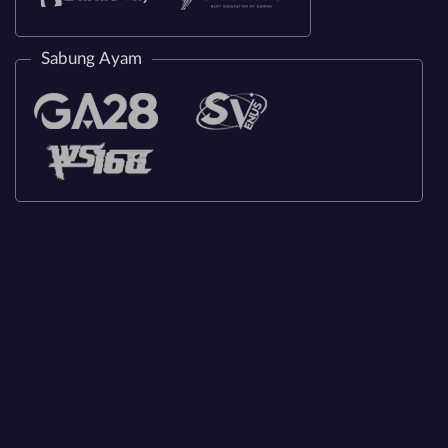
Sabung Ayam