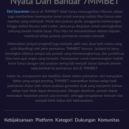
Nyata Dari Bandar 7MMBET
Slot Spaceman
Gacor di 7MMBET tidak hanya menyuguhkan hiburan, tetapi
juga memberikan kesempatan besar untuk menang melalui fitur bonus new
member yang melimpah. Mulai dari putaran gratis, pengganda kemenangan,
hingga simbol khusus wild scatter, semuanya ditujukan untuk meningkatkan
peluang meraih hadiah besar. Fitur-fitur ini menambahkan elemen kejutan,
membuat setiap putaran permainan semakin menarik.
Keberadaan jackpot progresif juga menjadi salah satu daya tarik utama yang
sulit ditandingi oleh jenis permainan 7MMBET lainnya. Jackpot ini terus
meningkat nilainya sampai ada pemain yang memenangkannya, dan jumlahnya
bisa mencapai angka yang fantastis. Kesempatan untuk memenangkan hadiah
besar hanya dengan satu putaran sering kali menjadi alasan banyak pemain
setia kembali ke permainan slot di 7MMBET.
Selain itu, transparansi dan keadilan dalam sistem permainan slot merupakan
faktor yang sangat penting. 7MMBET memastikan bahwa setiap hasil
permainan diatur oleh sistem putaran generator acak yang menjamin bahwa
setiap hasil tidak dapat dimanipulasi. Dengan demikian, pemain dapat
merasakan kepastian penuh saat bermain, sehingga pengalaman bermain slot
menjadi lebih bebas dari kekhawatiran.
Kebijaksanaan
Platform
Kategori
Dukungan
Komunitas