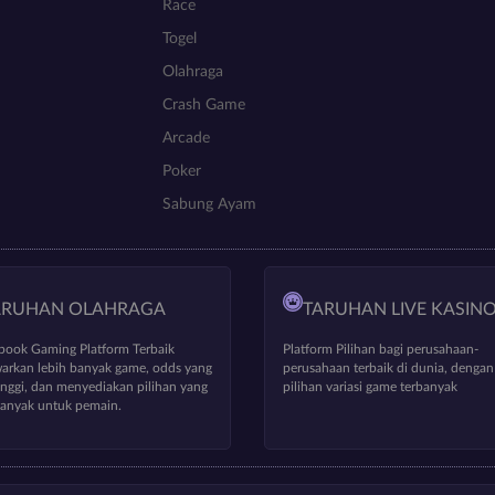
Race
Togel
Olahraga
Crash Game
Arcade
Poker
Sabung Ayam
ARUHAN OLAHRAGA
TARUHAN LIVE KASIN
book Gaming Platform Terbaik
Platform Pilihan bagi perusahaan-
rkan lebih banyak game, odds yang
perusahaan terbaik di dunia, dengan
tinggi, dan menyediakan pilihan yang
pilihan variasi game terbanyak
banyak untuk pemain.