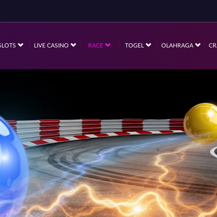
SLOTS
LIVE CASINO
RACE
TOGEL
OLAHRAGA
CR