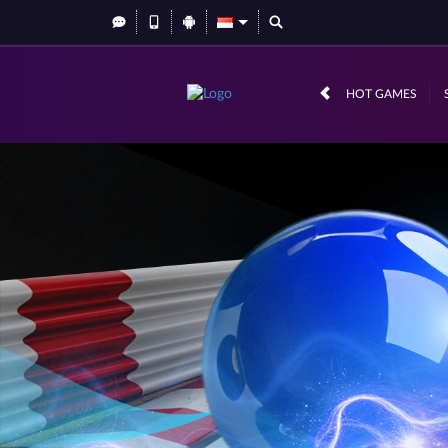
HOT GAMES