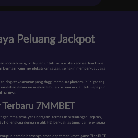
ya Peluang Jackpot
an menarik yang bertujuan untuk memberikan sensasi luar biasa
an bermain yang mendekati kenyataan, semakin memperkuat daya
n tingkat keamanan yang tinggi membuat platform ini digadang
 kemudahan dalam merasakan hiburan permainan. Untuk siapa pun
lihannya.
or Terbaru 7MMBET
dengan tema-tema yang beragam, termasuk petualangan, sejarah,
T dilengkapi dengan grafik HD berkualitas tinggi dan efek suara
mula maupun pemain berpengalaman dapat menikmati game 7MMBET.