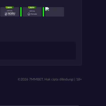
©2026 7MMBET. Hak cipta dilindungi | 18+