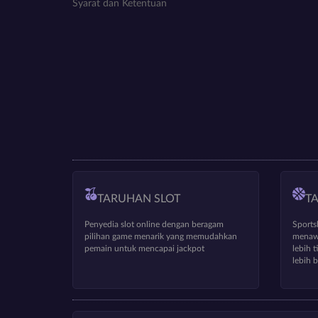
Syarat dan Ketentuan
TARUHAN SLOT
T
Penyedia slot online dengan beragam
Sports
pilihan game menarik yang memudahkan
menawa
pemain untuk mencapai jackpot
lebih 
lebih 