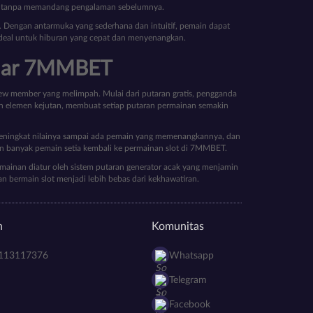
ang tanpa memandang pengalaman sebelumnya.
 Dengan antarmuka yang sederhana dan intuitif, pemain dapat
deal untuk hiburan yang cepat dan menyenangkan.
andar 7MMBET
w member yang melimpah. Mulai dari putaran gratis, pengganda
an elemen kejutan, membuat setiap putaran permainan semakin
s meningkat nilainya sampai ada pemain yang memenangkannya, dan
an banyak pemain setia kembali ke permainan slot di 7MMBET.
rmainan diatur oleh sistem putaran generator acak yang menjamin
n bermain slot menjadi lebih bebas dari kekhawatiran.
n
Komunitas
113117376
Whatsapp
Telegram
Facebook