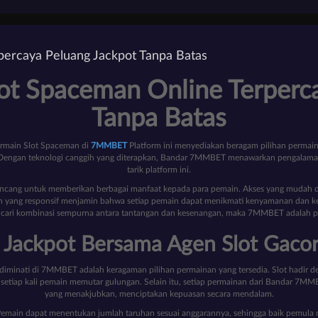
ercaya Peluang Jackpot Tanpa Batas
t Spaceman Online Terperca
Tanpa Batas
ermain Slot Spaceman di
7MMBET
Platform ini menyediakan beragam pilihan permain
. Dengan teknologi canggih yang diterapkan, Bandar 7MMBET menawarkan pengalam
tarik platform ini.
ncang untuk memberikan berbagai manfaat kepada para pemain. Akses yang mudah da
ign yang responsif menjamin bahwa setiap pemain dapat menikmati kenyamanan dan
cari kombinasi sempurna antara tantangan dan kesenangan, maka 7MMBET adalah pi
t Jackpot Bersama Agen Slot Gac
 diminati di 7MMBET adalah keragaman pilihan permainan yang tersedia. Slot hadir 
tiap kali pemain memutar gulungan. Selain itu, setiap permainan dari Bandar 7MMBE
yang menakjubkan, menciptakan kepuasan secara mendalam.
lot. Pemain dapat menentukan jumlah taruhan sesuai anggarannya, sehingga baik pe