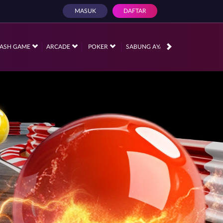
MASUK
DAFTAR
PROMOSI
ASH GAME
ARCADE
POKER
SABUNG AYAM