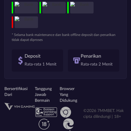
* Selama bank maintenance dan bank offline deposit dan penarikan
tidak dapat diproses
Deposit
Penarikan
Rata-rata 1 Menit
Rata-rata 2 Menit
Bersertifikasi
Tanggung
Browser
Dari
Jawab
Yang
Bermain
Didukung
©2026 7MMBET. Hak
cipta dilindungi | 18+