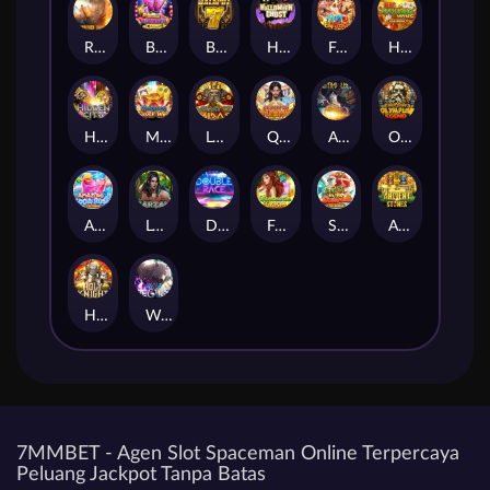
Rhino King
Bonanza Coins
Big Sevens Jackpot
Halloween Ghost
Fury Fighters
Hit Mahjong Wins
Hidden City
Mahjong Super Wins
Legacy of Midas
Quests of Olympus
Astro Luck
Olympus Legend
Amazing Soda Rush
Legend of Tarzan
Double Race
Fantastic Faries
Santa in the Summer
Ancient Stones
Holy Knight
Wolf Begins
7MMBET - Agen Slot Spaceman Online Terpercaya
Peluang Jackpot Tanpa Batas