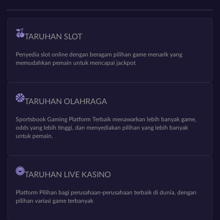
TARUHAN SLOT
Penyedia slot online dengan beragam pilihan game menarik yang
memudahkan pemain untuk mencapai jackpot
TARUHAN OLAHRAGA
Sportsbook Gaming Platform Terbaik menawarkan lebih banyak game,
odds yang lebih tinggi, dan menyediakan pilihan yang lebih banyak
untuk pemain.
TARUHAN LIVE KASINO
Platform Pilihan bagi perusahaan-perusahaan terbaik di dunia, dengan
pilihan variasi game terbanyak