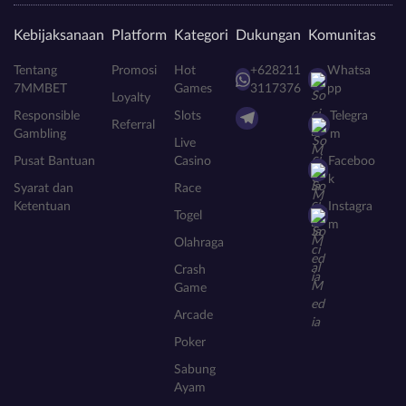
Kebijaksanaan
Platform
Kategori
Dukungan
Komunitas
Tentang
Promosi
Hot
+628211
Whatsa
7MMBET
Games
3117376
pp
Loyalty
Responsible
Slots
Telegra
Referral
Gambling
m
Live
Pusat Bantuan
Casino
Faceboo
k
Syarat dan
Race
Ketentuan
Instagra
Togel
m
Olahraga
Crash
Game
Arcade
Poker
Sabung
Ayam