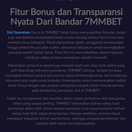
Fitur Bonus dan Transparansi
Nyata Dari Bandar 7MMBET
Slot Spaceman
Gacor di 7MMBET tidak hanya menyuguhkan hiburan, tetapi
juga memberikan kesempatan besar untuk menang melalui fitur bonus new
member yang melimpah. Mulai dari putaran gratis, pengganda kemenangan,
hingga simbol khusus wild scatter, semuanya ditujukan untuk meningkatkan
peluang meraih hadiah besar. Fitur-fitur ini menambahkan elemen kejutan,
membuat setiap putaran permainan semakin menarik.
Keberadaan jackpot progresif juga menjadi salah satu daya tarik utama yang
sulit ditandingi oleh jenis permainan 7MMBET lainnya. Jackpot ini terus
meningkat nilainya sampai ada pemain yang memenangkannya, dan jumlahnya
bisa mencapai angka yang fantastis. Kesempatan untuk memenangkan hadiah
besar hanya dengan satu putaran sering kali menjadi alasan banyak pemain
setia kembali ke permainan slot di 7MMBET.
Selain itu, transparansi dan keadilan dalam sistem permainan slot merupakan
faktor yang sangat penting. 7MMBET memastikan bahwa setiap hasil
permainan diatur oleh sistem putaran generator acak yang menjamin bahwa
setiap hasil tidak dapat dimanipulasi. Dengan demikian, pemain dapat
merasakan kepastian penuh saat bermain, sehingga pengalaman bermain slot
menjadi lebih bebas dari kekhawatiran.