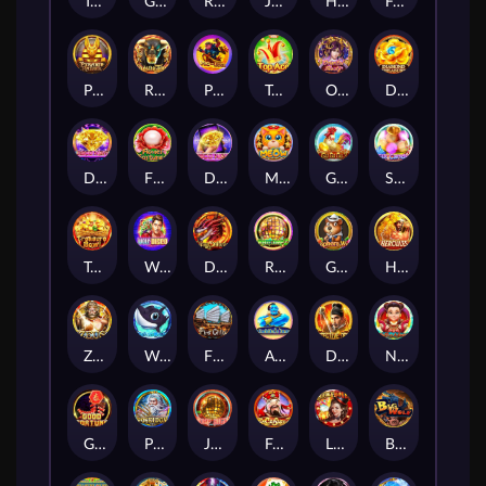
Top Ace 2
Gu Gu Gu2
Rave Jump
Jewel Luxury
Happy Rich Year
Fruit King
Pyramid Raider
Running Toro
Pig Of Luck
Top Ace
Oriental Beauty
Diamond Treasure
Disco Night
Flower Fortunes
Disco Night M
Meow
Gu Gu Gu 3
Six Candy
Treasure Bowl
Wolf Disco
Dragon Heart
Rave Jump 2
Gophers War
Hercules
Zeus
Water World
Fire Chibi
Aladdin's lamp
Detective Dee 2
Ne Zha Advent
Good Fortune
Poseidon
Jump High
Fa Cai Shen2
Lucky Boxes
Big Wolf