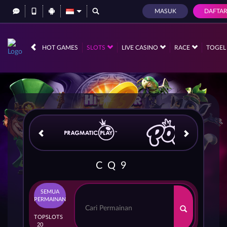
MASUK
DAFTA
IDR
12,734,931,
HOT GAMES
SLOTS
LIVE CASINO
RACE
TOGE
CQ9
SEMUA
PERMAINAN
TOP
SLOTS
20