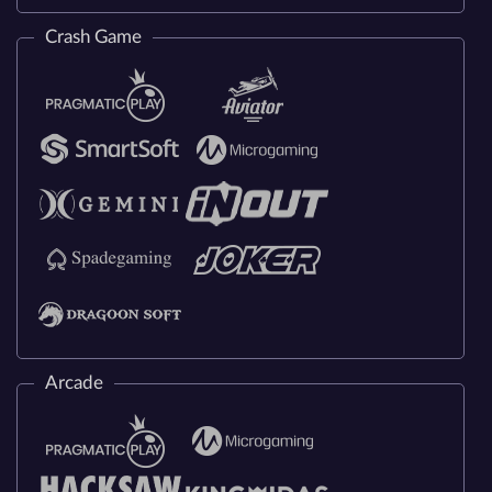
Crash Game
Arcade