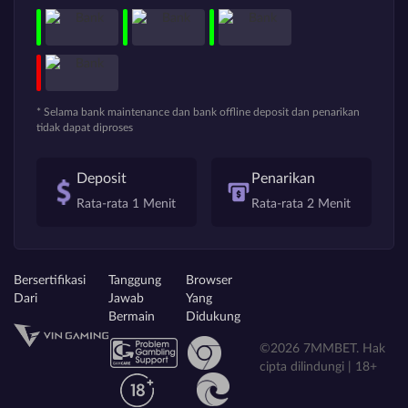
* Selama bank maintenance dan bank offline deposit dan penarikan
tidak dapat diproses
Deposit
Penarikan
Rata-rata 1 Menit
Rata-rata 2 Menit
Bersertifikasi
Tanggung
Browser
Dari
Jawab
Yang
Bermain
Didukung
©2026 7MMBET. Hak
cipta dilindungi | 18+