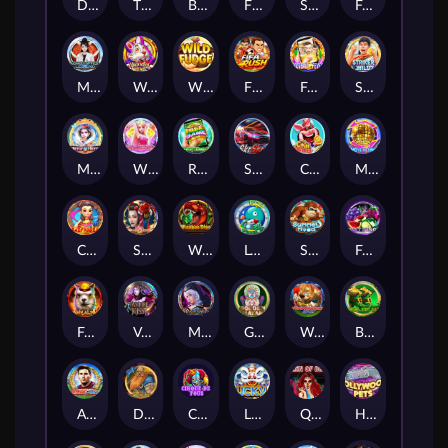
Disco Piggy
The Chicken House
Burning Xi-You
Fire777
Sky Lantern
Football Fever M
Monkey Office Legend
Wonderland
Wild Fudge
FIFA RUSH
Football Fever
Striker WILD
Mirror Mirror
Wild Disco Night
Rave Jump 2 M
Skr Skr
Coin Spinner
Move n' Jump
Crazy Nuozha
Sakura Legend
Wan Bao Dino
Lonely Planet
Summer Mood
Fruit King II
Funny Alpaca
Vampire Kiss
Magic World
Golden Mayan
World Cup Russia 2018
Boots Of Luck
All Star Team
Dragon Hunters
Cirque de fous
Lucky 3
Queen Of Dead
Hollywood Pets