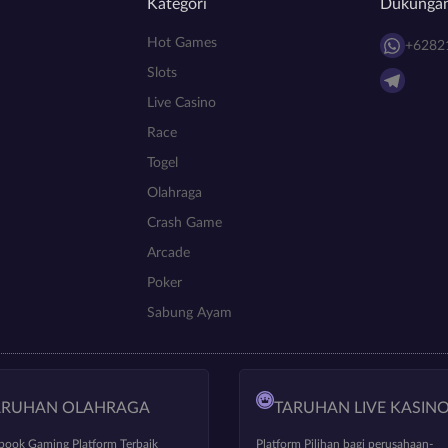
Kategori
Dukunga
Hot Games
+6282
Slots
Live Casino
Race
Togel
Olahraga
Crash Game
Arcade
Poker
Sabung Ayam
ARUHAN OLAHRAGA
TARUHAN LIVE KASIN
book Gaming Platform Terbaik
Platform Pilihan bagi perusahaan-