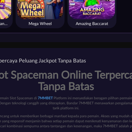
Sweet Bonanza Candyland
Mega Wheel
Amazing Baccarat
ercaya Peluang Jackpot Tanpa Batas
t Spaceman Online Terperca
Tanpa Batas
ermain Slot Spaceman di
7MMBET
Platform ini menyediakan beragam pilihan permain
. Dengan teknologi canggih yang diterapkan, Bandar 7MMBET menawarkan pengalam
tarik platform ini.
ncang untuk memberikan berbagai manfaat kepada para pemain. Akses yang mudah da
ign yang responsif menjamin bahwa setiap pemain dapat menikmati kenyamanan dan
cari kombinasi sempurna antara tantangan dan kesenangan, maka 7MMBET adalah pi