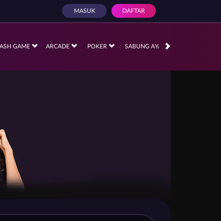
MASUK
DAFTAR
PROMOSI
ASH GAME
ARCADE
POKER
SABUNG AYAM