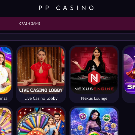
PP CASINO
CRASH GAME
anza
Live Casino Lobby
Nexus Lounge