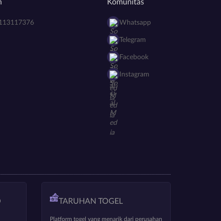
n
Komunitas
113117376
Whatsapp
Telegram
Facebook
Instagram
O
TARUHAN TOGEL
Platform togel yang menarik dari perusahan