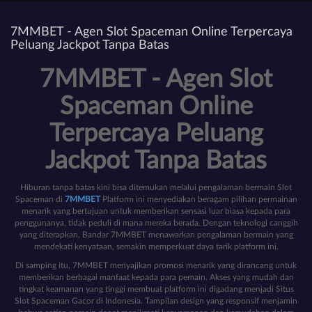
7MMBET - Agen Slot Spaceman Online Terpercaya
Peluang Jackpot Tanpa Batas
7MMBET - Agen Slot
Spaceman Online
Terpercaya Peluang
Jackpot Tanpa Batas
Hiburan tanpa batas kini bisa ditemukan melalui pengalaman bermain Slot
Spaceman di
7MMBET
Platform ini menyediakan beragam pilihan permainan
menarik yang bertujuan untuk memberikan sensasi luar biasa kepada para
penggunanya, tidak peduli di mana mereka berada. Dengan teknologi canggih
yang diterapkan, Bandar 7MMBET menawarkan pengalaman bermain yang
mendekati kenyataan, semakin memperkuat daya tarik platform ini.
Di samping itu, 7MMBET menyajikan promosi menarik yang dirancang untuk
memberikan berbagai manfaat kepada para pemain. Akses yang mudah dan
tingkat keamanan yang tinggi membuat platform ini digadang menjadi Situs
Slot Spaceman Gacor di Indonesia. Tampilan design yang responsif menjamin