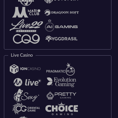
Live Casino