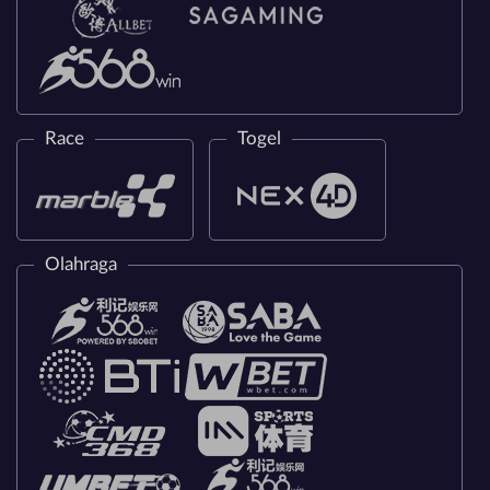
Race
Togel
Olahraga