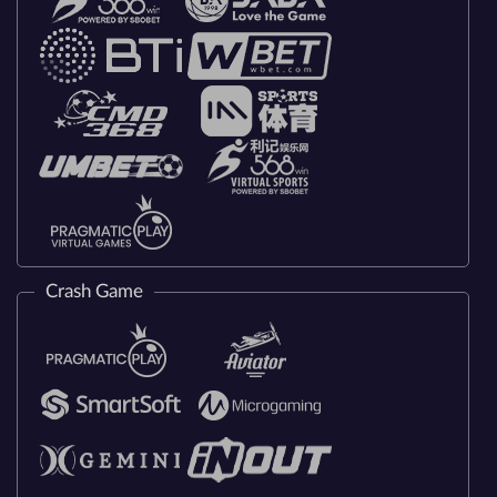
Crash Game