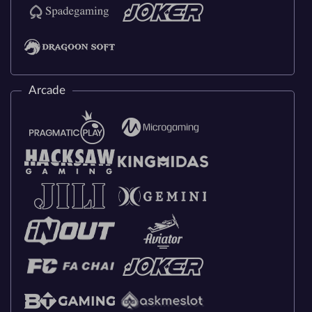
Arcade