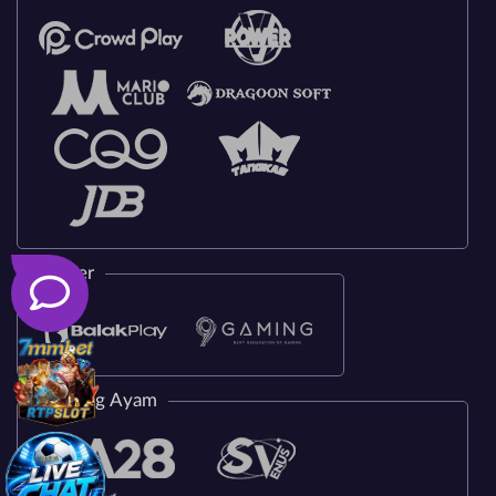
Poker
Sabung Ayam