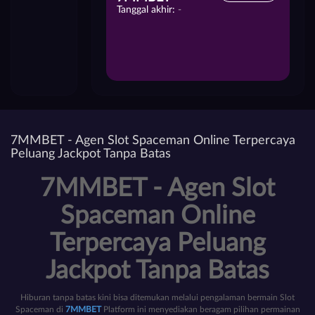
Tanggal akhir:
-
7MMBET - Agen Slot Spaceman Online Terpercaya
Peluang Jackpot Tanpa Batas
7MMBET - Agen Slot
Spaceman Online
Terpercaya Peluang
Jackpot Tanpa Batas
Hiburan tanpa batas kini bisa ditemukan melalui pengalaman bermain Slot
Spaceman di
7MMBET
Platform ini menyediakan beragam pilihan permainan