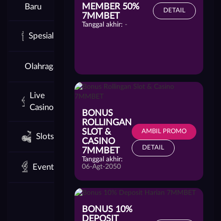
Baru
MEMBER 50%
DETAIL
7MMBET
Tanggal akhir:
-
Spesial
Olahraga
Live
Casino
BONUS
ROLLINGAN
SLOT &
AMBIL PROMO
Slots
CASINO
DETAIL
7MMBET
Tanggal akhir:
Event
06-Agt-2050
BONUS 10%
DEPOSIT