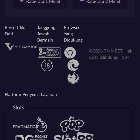
Rata-rata 1 Menit
Rata-rata 2 Menit
Bersertifikasi
Tanggung
Browser
Dari
Jawab
Yang
Bermain
Didukung
©2026 7MMBET. Hak
cipta dilindungi | 18+
Platform Penyedia Layanan
Slots