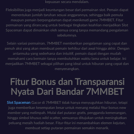
kepuasan secara mendalam.
Fleksibilitas juga menjadi keuntungan besar dari permainan slot. Pemain dapat
menentukan jumlah taruhan sesuai anggarannya, sehingga baik pemula
maupun pemain berpengalaman dapat menikmati game 7MMBET. Fitur
permainan yang dirancang untuk berbagai tingkatan keahlian menjadikan Slot
Spaceman dapat dimainkan oleh semua orang tanpa memandang pengalaman
sebelumnya.
Selain variasi permainan, 7MMBET memberikan pengalaman yang cepat dan
penuh aksi yang akan membuat pemain terhibur dari awal hingga akhir. Dengan
antarmuka yang sederhana dan intuitif, pemain dapat dengan mudah
memahami cara bermain tanpa membutuhkan waktu lama untuk belajar. Ini
menjadikan 7MMBET sebagai pilihan yang ideal untuk hiburan yang cepat dan
menyenangkan.
Fitur Bonus dan Transparansi
Nyata Dari Bandar 7MMBET
Slot Spaceman
Gacor di 7MMBET tidak hanya menyuguhkan hiburan, tetapi
juga memberikan kesempatan besar untuk menang melalui fitur bonus new
member yang melimpah. Mulai dari putaran gratis, pengganda kemenangan,
hingga simbol khusus wild scatter, semuanya ditujukan untuk meningkatkan
peluang meraih hadiah besar. Fitur-fitur ini menambahkan elemen kejutan,
membuat setiap putaran permainan semakin menarik.