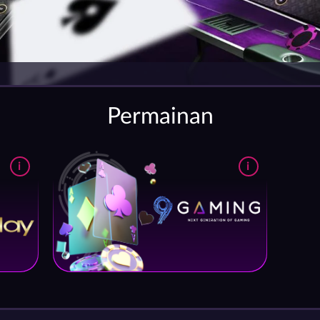
Permainan
i
i