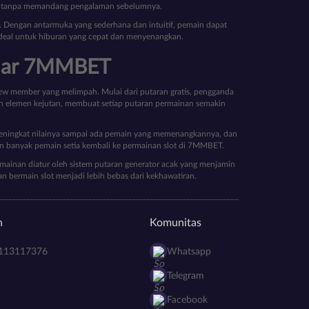
ang tanpa memandang pengalaman sebelumnya.
 Dengan antarmuka yang sederhana dan intuitif, pemain dapat
deal untuk hiburan yang cepat dan menyenangkan.
andar 7MMBET
w member yang melimpah. Mulai dari putaran gratis, pengganda
an elemen kejutan, membuat setiap putaran permainan semakin
s meningkat nilainya sampai ada pemain yang memenangkannya, dan
an banyak pemain setia kembali ke permainan slot di 7MMBET.
rmainan diatur oleh sistem putaran generator acak yang menjamin
n bermain slot menjadi lebih bebas dari kekhawatiran.
n
Komunitas
113117376
Whatsapp
Telegram
Facebook