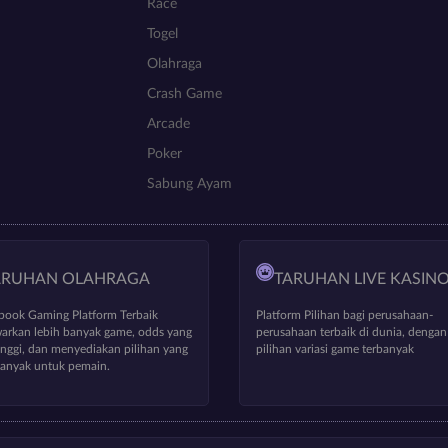
Race
Togel
Olahraga
Crash Game
Arcade
Poker
Sabung Ayam
ARUHAN OLAHRAGA
TARUHAN LIVE KASIN
book Gaming Platform Terbaik
Platform Pilihan bagi perusahaan-
rkan lebih banyak game, odds yang
perusahaan terbaik di dunia, dengan
tinggi, dan menyediakan pilihan yang
pilihan variasi game terbanyak
banyak untuk pemain.