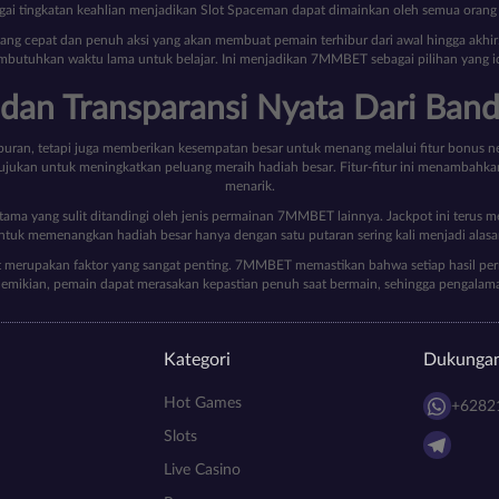
agai tingkatan keahlian menjadikan Slot Spaceman dapat dimainkan oleh semua or
g cepat dan penuh aksi yang akan membuat pemain terhibur dari awal hingga akhir.
tuhkan waktu lama untuk belajar. Ini menjadikan 7MMBET sebagai pilihan yang i
 dan Transparansi Nyata Dari B
an, tetapi juga memberikan kesempatan besar untuk menang melalui fitur bonus ne
tujukan untuk meningkatkan peluang meraih hadiah besar. Fitur-fitur ini menambahk
menarik.
k utama yang sulit ditandingi oleh jenis permainan 7MMBET lainnya. Jackpot ini teru
ntuk memenangkan hadiah besar hanya dengan satu putaran sering kali menjadi alas
lot merupakan faktor yang sangat penting. 7MMBET memastikan bahwa setiap hasil pe
demikian, pemain dapat merasakan kepastian penuh saat bermain, sehingga pengalama
Kategori
Dukunga
Hot Games
+6282
Slots
Live Casino