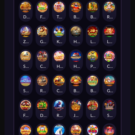
Dragon Gold SA
Fruits Mania
Tiger Dance
Big Prosperity
Book of Myth
Rabbit Riches
ZEUS
Going Bananas Inc
Kong The Striker
Heroes
Lucky Koi
Lucky Meow
Secrets of Anubis
Captain Golds Fortune
Happy Neko
Highway Fortune
Pocket Mon Go
Candy Pop 2
Space Conquest
Roma
Caishen Deluxe Maxways
Big Prosperity SA
Brothers Kingdom 2
Great Stars SA
Fruit Ninja Fury
Dragon Empire
Rise Of Werewolves
Journey to the Wild
Legendary Beasts Saga
5 Fortune Dragons