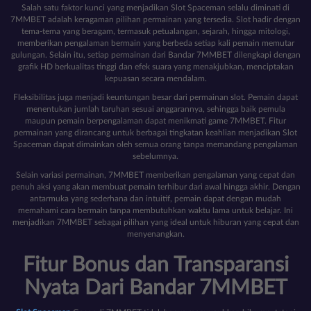
Salah satu faktor kunci yang menjadikan Slot Spaceman selalu diminati di
7MMBET adalah keragaman pilihan permainan yang tersedia. Slot hadir dengan
tema-tema yang beragam, termasuk petualangan, sejarah, hingga mitologi,
memberikan pengalaman bermain yang berbeda setiap kali pemain memutar
gulungan. Selain itu, setiap permainan dari Bandar 7MMBET dilengkapi dengan
grafik HD berkualitas tinggi dan efek suara yang menakjubkan, menciptakan
kepuasan secara mendalam.
Fleksibilitas juga menjadi keuntungan besar dari permainan slot. Pemain dapat
menentukan jumlah taruhan sesuai anggarannya, sehingga baik pemula
maupun pemain berpengalaman dapat menikmati game 7MMBET. Fitur
permainan yang dirancang untuk berbagai tingkatan keahlian menjadikan Slot
Spaceman dapat dimainkan oleh semua orang tanpa memandang pengalaman
sebelumnya.
Selain variasi permainan, 7MMBET memberikan pengalaman yang cepat dan
penuh aksi yang akan membuat pemain terhibur dari awal hingga akhir. Dengan
antarmuka yang sederhana dan intuitif, pemain dapat dengan mudah
memahami cara bermain tanpa membutuhkan waktu lama untuk belajar. Ini
menjadikan 7MMBET sebagai pilihan yang ideal untuk hiburan yang cepat dan
menyenangkan.
Fitur Bonus dan Transparansi
Nyata Dari Bandar 7MMBET